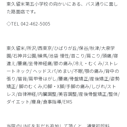
東久留米第五小学校の向かいにある、バス通りに面し
た路面店です。
◇TEL 042-462-5005
東久留米/所沢/西東京/ひばりが丘/保谷/秋津/大泉学
園/石神井公園/練馬/池袋 慢性/首こり/肩こり/頭痛/寝
違え/腰痛/坐骨神経痛/膝の痛み/冷え・むくみ/ストレ
ートネック/ ヘッドスパ/めまい/不眠/顎の痛み/背中の
張り/猫背/肩甲骨はがし/腰痛/骨盤矯正/産後矯正/姿勢
矯正/ 脚のむくみ/O脚・X脚/手脚の痛み/しびれ/スト
レス/自律神経/内臓調整/美容調整/産後骨盤矯正/整体/
ダイエット/痩身/食事指導/EMS
当院のLINEを友だち追加して頂くと、通常初診料