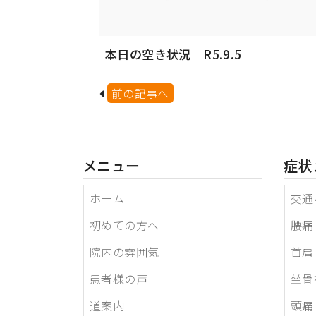
本日の空き状況 R5.9.5
前の記事へ
メニュー
症状
ホーム
交通
初めての方へ
腰痛
院内の雰囲気
首肩
患者様の声
坐骨
道案内
頭痛