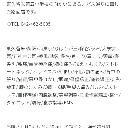
東久留米第五小学校の向かいにある、バス通りに面し
た路面店です。
◇TEL 042-462-5005
東久留米/所沢/西東京/ひばりが丘/保谷/秋津/大泉学
園/石神井公園/練馬/池袋 慢性/首こり/肩こり/頭痛/寝
違え/腰痛/坐骨神経痛/膝の痛み/冷え・むくみ/ストレ
ートネック/ ヘッドスパ/めまい/不眠/顎の痛み/背中の
張り/猫背/肩甲骨はがし/腰痛/骨盤矯正/産後矯正/姿勢
矯正/ 脚のむくみ/O脚・X脚/手脚の痛み/しびれ/スト
レス/自律神経/内臓調整/美容調整/産後骨盤矯正/整体/
ダイエット/痩身/食事指導/EMS
当院のLINEを友だち追加して頂くと、通常初診料