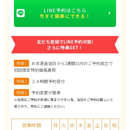
LINE予約はこちら
今すぐ簡単にできる！
友だち登録でLINE予約可能!
さらに特典GET！
特典1
お友達追加日から2週間以内のご予約成立で
初回限定特別価格適用
特典2
２４時間予約受付
特典3
予約変更が簡単
※当院はご予約が非常に埋まりやすい為、当日のご予約は難しいと
思うので、早めにご連絡ください。
営業時間
月
火
水
木
金
土
日
祝