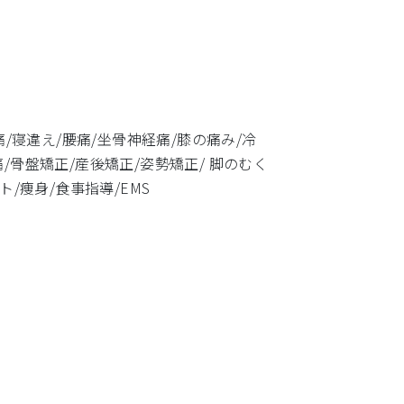
痛/寝違え/腰痛/坐骨神経痛/膝の痛み/冷
/骨盤矯正/産後矯正/姿勢矯正/ 脚のむく
ト/痩身/食事指導/EMS