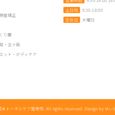
営業時間
9:30-14:00 16:
土日祝
9:30-18:00
骨盤矯正
定休日
木曜日
くり腰
肩・五十肩
エット・ボディケア
米トータルケア整骨院. All rights reserved. Design by ゆい