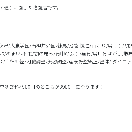
ス通りに面した路面店です。
秋津/大泉学園/石神井公園/練馬/池袋 慢性/首こり/肩こり/頭
パ/めまい/不眠/顎の痛み/背中の張り/猫背/肩甲骨はがし/腰痛
ス/自律神経/内臓調整/美容調整/産後骨盤矯正/整体/ ダイエッ
常初診料4980円のところが3980円になります！