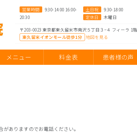
営業時間
9:30-14:00 16:00-
土日祝
9:30-18:00
20:30
定休日
木曜日
〒203-0023 東京都東久留米市南沢５丁目３−４ フィーラ 1
東久留米イオンモール徒歩1分
地図を見る
メニュー
料金表
患者様の声
合がありますのでお電話ください。