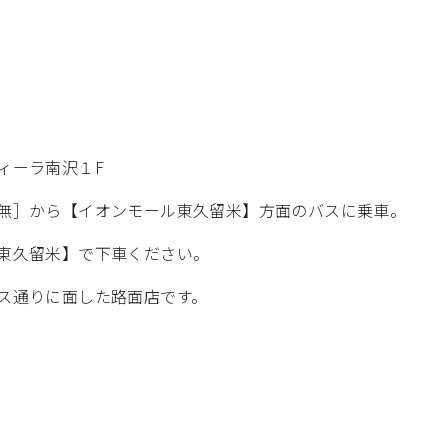
ィーラ南沢１F
無］から【イオンモール東久留米】方面のバスに乗車。
東久留米】で下車ください。
ス通りに面した路面店です。