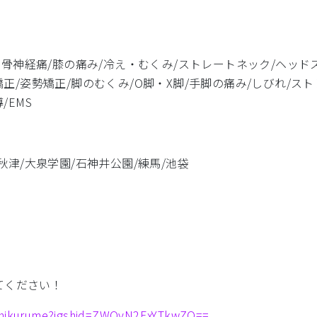
/坐骨神経痛/膝の痛み/冷え・むくみ/ストレートネック/ヘッドス
矯正/姿勢矯正/脚のむくみ/O脚・X脚/手脚の痛み/しびれ/スト
/EMS
秋津/大泉学園/石神井公園/練馬/池袋
！
してください！
gashikurume?igshid=ZWQyN2ExYTkwZQ==