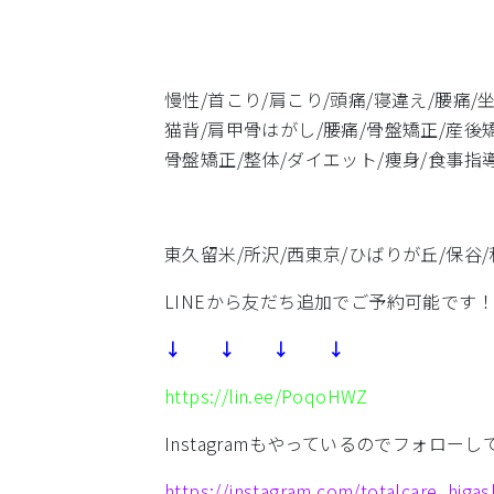
慢性/首こり/肩こり/頭痛/寝違え/腰痛
猫背/肩甲骨はがし/腰痛/骨盤矯正/産後
骨盤矯正/整体/ダイエット/痩身/食事指導
東久留米/所沢/西東京/ひばりが丘/保谷/
LINEから友だち追加でご予約可能です
↓ ↓ ↓ ↓
https://lin.ee/PoqoHWZ
Instagramもやっているのでフォロー
https://instagram.com/totalcare_hi