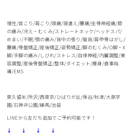
慢性/首こり/肩こり/頭痛/寝違え/腰痛/坐骨神経痛/膝
の痛み/冷え・むくみ/ストレートネック/ヘッドスパ/
めまい/不眠/顎の痛み/背中の張り/猫背/肩甲骨はがし/
腰痛/骨盤矯正/産後矯正/姿勢矯正/脚のむくみ/O脚・X
脚/手脚の痛み/しびれ/ストレス/自律神経/内臓調整/美
容調整/産後骨盤矯正/整体/ダイエット/痩身/食事指
導/EMS
東久留米/所沢/西東京/ひばりが丘/保谷/秋津/大泉学
園/石神井公園/練馬/池袋
LINEから友だち追加でご予約可能です！
↓ ↓ ↓ ↓