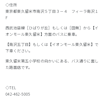
◇住所
東京都東久留米市南沢５丁目３－４ フィーラ南沢１
F
西武池袋線［ひばりが丘］もしくは［田無］から【イ
オンモール東久留米】方面のバスに乗車。
【南沢五丁目】もしくは【イオンモール東久留米】で
下車ください。
東久留米第五小学校の向かいにある、バス通りに面し
た路面店です。
◇TEL
042-462-5005