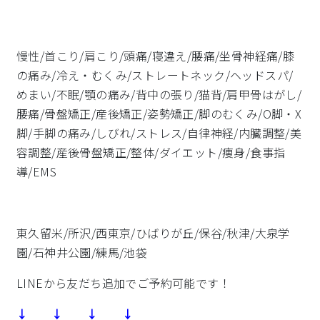
慢性/首こり/肩こり/頭痛/寝違え/腰痛/坐骨神経痛/膝
の痛み/冷え・むくみ/ストレートネック/ヘッドスパ/
めまい/不眠/顎の痛み/背中の張り/猫背/肩甲骨はがし/
腰痛/骨盤矯正/産後矯正/姿勢矯正/脚のむくみ/O脚・X
脚/手脚の痛み/しびれ/ストレス/自律神経/内臓調整/美
容調整/産後骨盤矯正/整体/ダイエット/痩身/食事指
導/EMS
東久留米/所沢/西東京/ひばりが丘/保谷/秋津/大泉学
園/石神井公園/練馬/池袋
LINEから友だち追加でご予約可能です！
↓ ↓ ↓ ↓