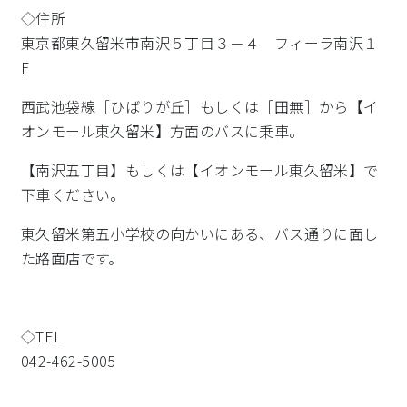
◇住所
東京都東久留米市南沢５丁目３－４ フィーラ南沢１
F
西武池袋線［ひばりが丘］もしくは［田無］から【イ
オンモール東久留米】方面のバスに乗車。
【南沢五丁目】もしくは【イオンモール東久留米】で
下車ください。
東久留米第五小学校の向かいにある、バス通りに面し
た路面店です。
◇TEL
042-462-5005