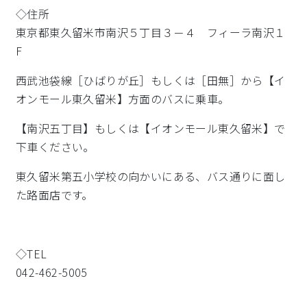
◇住所
東京都東久留米市南沢５丁目３－４ フィーラ南沢１
F
西武池袋線［ひばりが丘］もしくは［田無］から【イ
オンモール東久留米】方面のバスに乗車。
【南沢五丁目】もしくは【イオンモール東久留米】で
下車ください。
東久留米第五小学校の向かいにある、バス通りに面し
た路面店です。
◇TEL
042-462-5005