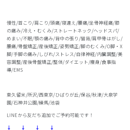
慢性/首こり/肩こり/頭痛/寝違え/腰痛/坐骨神経痛/膝
の痛み/冷え・むくみ/ストレートネック/ヘッドスパ/
めまい/不眠/顎の痛み/背中の張り/猫背/肩甲骨はがし/
腰痛/骨盤矯正/産後矯正/姿勢矯正/脚のむくみ/O脚・X
脚/手脚の痛み/しびれ/ストレス/自律神経/内臓調整/美
容調整/産後骨盤矯正/整体/ダイエット/痩身/食事指
導/EMS
東久留米/所沢/西東京/ひばりが丘/保谷/秋津/大泉学
園/石神井公園/練馬/池袋
LINEから友だち追加でご予約可能です！
↓ ↓ ↓ ↓