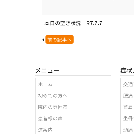
本日の空き状況 R7.7.7
前の記事へ
メニュー
症状
ホーム
交通
初めての方へ
腰痛
院内の雰囲気
首肩
患者様の声
坐骨
道案内
頭痛